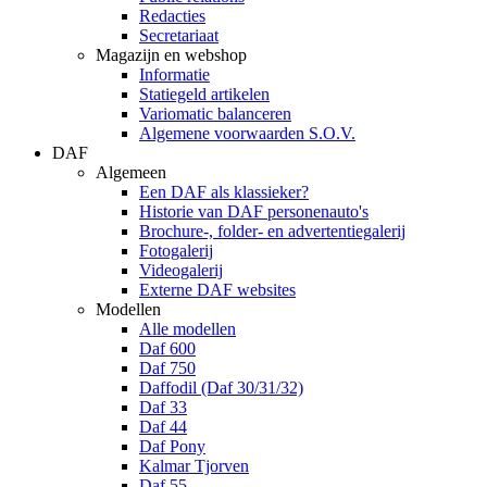
Redacties
Secretariaat
Magazijn en webshop
Informatie
Statiegeld artikelen
Variomatic balanceren
Algemene voorwaarden S.O.V.
DAF
Algemeen
Een DAF als klassieker?
Historie van DAF personenauto's
Brochure-, folder- en advertentiegalerij
Fotogalerij
Videogalerij
Externe DAF websites
Modellen
Alle modellen
Daf 600
Daf 750
Daffodil (Daf 30/31/32)
Daf 33
Daf 44
Daf Pony
Kalmar Tjorven
Daf 55