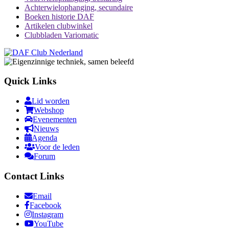
Achterwielophanging, secundaire
Boeken historie DAF
Artikelen clubwinkel
Clubbladen Variomatic
Quick Links
Lid worden
Webshop
Evenementen
Nieuws
Agenda
Voor de leden
Forum
Contact Links
Email
Facebook
Instagram
YouTube