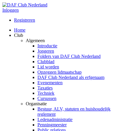
Inloggen
Registreren
Home
Club
Algemeen
Introductie
Jongeren
Folders van DAF Club Nederland
Clubblad
Lid worden
Opzeggen lidmaatschap
DAF Club Nederland als erfgenaam
Evenementen
Taxaties
Techniek
Cursussen
Organisatie
Bestuur, ALV, statuten en huishoudelijk
reglement
Ledenadministratie
Penningmeester
Public relations