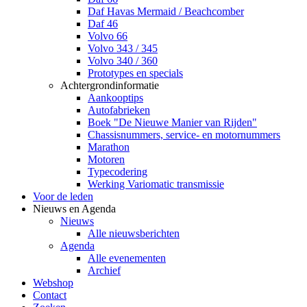
Daf Havas Mermaid / Beachcomber
Daf 46
Volvo 66
Volvo 343 / 345
Volvo 340 / 360
Prototypes en specials
Achtergrondinformatie
Aankooptips
Autofabrieken
Boek "De Nieuwe Manier van Rijden"
Chassisnummers, service- en motornummers
Marathon
Motoren
Typecodering
Werking Variomatic transmissie
Voor de leden
Nieuws en Agenda
Nieuws
Alle nieuwsberichten
Agenda
Alle evenementen
Archief
Webshop
Contact