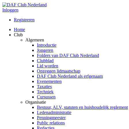
Inloggen
Registreren
Home
Club
Algemeen
Introductie
Jongeren
Folders van DAF Club Nederland
Clubblad
Lid worden
Opzeggen lidmaatschap
DAF Club Nederland als erfgenaam
Evenementen
Taxaties
Techniek
Cursussen
Organisatie
Bestuur, ALV, statuten en huishoudelijk reglement
Ledenadministratie
Penningmeester
Public relations
Redacties