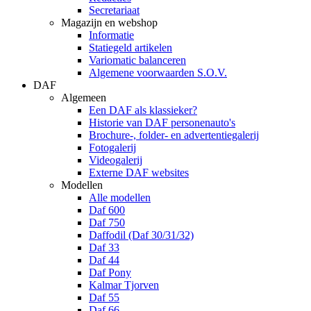
Secretariaat
Magazijn en webshop
Informatie
Statiegeld artikelen
Variomatic balanceren
Algemene voorwaarden S.O.V.
DAF
Algemeen
Een DAF als klassieker?
Historie van DAF personenauto's
Brochure-, folder- en advertentiegalerij
Fotogalerij
Videogalerij
Externe DAF websites
Modellen
Alle modellen
Daf 600
Daf 750
Daffodil (Daf 30/31/32)
Daf 33
Daf 44
Daf Pony
Kalmar Tjorven
Daf 55
Daf 66