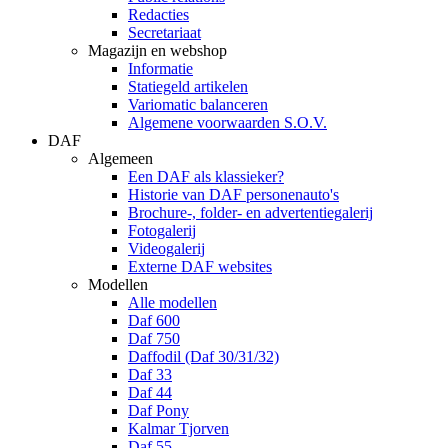
Redacties
Secretariaat
Magazijn en webshop
Informatie
Statiegeld artikelen
Variomatic balanceren
Algemene voorwaarden S.O.V.
DAF
Algemeen
Een DAF als klassieker?
Historie van DAF personenauto's
Brochure-, folder- en advertentiegalerij
Fotogalerij
Videogalerij
Externe DAF websites
Modellen
Alle modellen
Daf 600
Daf 750
Daffodil (Daf 30/31/32)
Daf 33
Daf 44
Daf Pony
Kalmar Tjorven
Daf 55