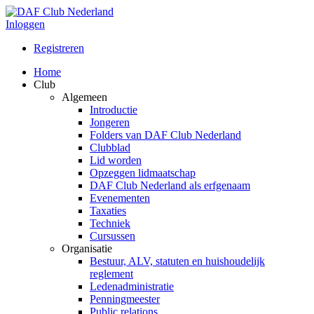
Inloggen
Registreren
Home
Club
Algemeen
Introductie
Jongeren
Folders van DAF Club Nederland
Clubblad
Lid worden
Opzeggen lidmaatschap
DAF Club Nederland als erfgenaam
Evenementen
Taxaties
Techniek
Cursussen
Organisatie
Bestuur, ALV, statuten en huishoudelijk
reglement
Ledenadministratie
Penningmeester
Public relations