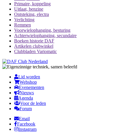
Primaire, koppeling
Uitlaat, benzine
Ontsteking, electra
Verlichting
Remmen
Voorwielophanging, besturing
Achterwielophanging, secundaire
Boeken historie DAF
Artikelen clubwinkel
Clubbladen Variomatic
Lid worden
Webshop
Evenementen
Nieuws
Agenda
Voor de leden
Forum
Email
Facebook
Instagram