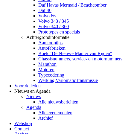
Daf Havas Mermaid / Beachcomber
Daf 46
Volvo 66
Volvo 343 / 345
Volvo 340 / 360
Prototypes en specials
Achtergrondinformatie
Aankooptips
Autofabrieken
Boek "De Nieuwe Manier van Rijden"
Chassisnummers, service- en motornummers
Marathon
Motoren
Typecodering
Werking Variomatic transmissie
Voor de leden
Nieuws en Agenda
Nieuws
Alle nieuwsberichten
Agenda
Alle evenementen
Archief
Webshop
Contact