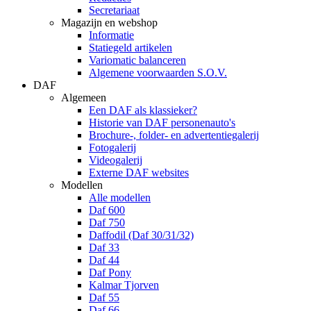
Secretariaat
Magazijn en webshop
Informatie
Statiegeld artikelen
Variomatic balanceren
Algemene voorwaarden S.O.V.
DAF
Algemeen
Een DAF als klassieker?
Historie van DAF personenauto's
Brochure-, folder- en advertentiegalerij
Fotogalerij
Videogalerij
Externe DAF websites
Modellen
Alle modellen
Daf 600
Daf 750
Daffodil (Daf 30/31/32)
Daf 33
Daf 44
Daf Pony
Kalmar Tjorven
Daf 55
Daf 66