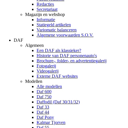
Redacties
Secretariaat
Magazijn en webshop
Informatie
Statiegeld artikelen
Variomatic balanceren
Algemene voorwaarden S.O.V.
DAF
Algemeen
Een DAF als klassieker?
Historie van DAF personenauto's
Brochure-, folder- en advertentiegalerij
Fotogalerij
Videogalerij
Externe DAF websites
Modellen
Alle modellen
Daf 600
Daf 750
Daffodil (Daf 30/31/32)
Daf 33
Daf 44
Daf Pony
Kalmar Tjorven
Daf 55