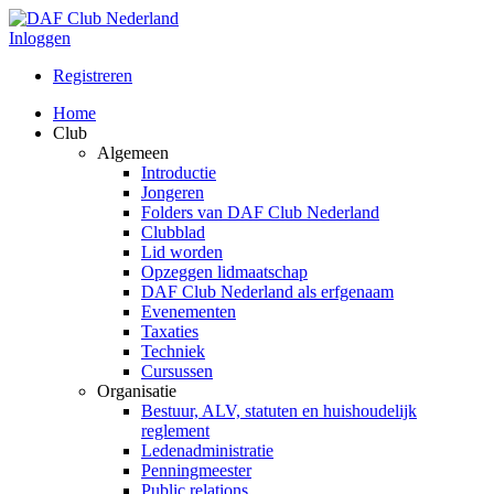
Inloggen
Registreren
Home
Club
Algemeen
Introductie
Jongeren
Folders van DAF Club Nederland
Clubblad
Lid worden
Opzeggen lidmaatschap
DAF Club Nederland als erfgenaam
Evenementen
Taxaties
Techniek
Cursussen
Organisatie
Bestuur, ALV, statuten en huishoudelijk
reglement
Ledenadministratie
Penningmeester
Public relations