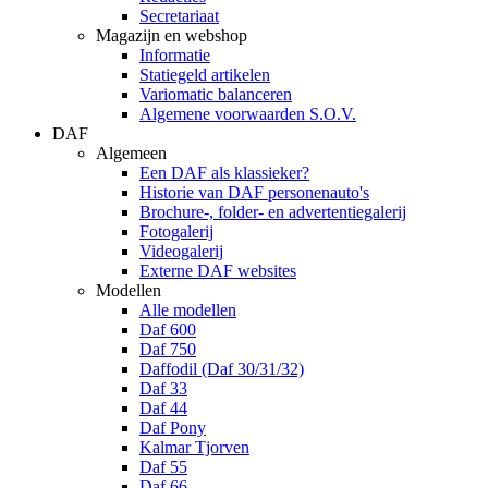
Secretariaat
Magazijn en webshop
Informatie
Statiegeld artikelen
Variomatic balanceren
Algemene voorwaarden S.O.V.
DAF
Algemeen
Een DAF als klassieker?
Historie van DAF personenauto's
Brochure-, folder- en advertentiegalerij
Fotogalerij
Videogalerij
Externe DAF websites
Modellen
Alle modellen
Daf 600
Daf 750
Daffodil (Daf 30/31/32)
Daf 33
Daf 44
Daf Pony
Kalmar Tjorven
Daf 55
Daf 66