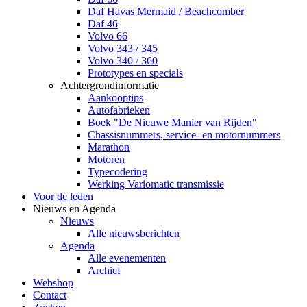
Daf Havas Mermaid / Beachcomber
Daf 46
Volvo 66
Volvo 343 / 345
Volvo 340 / 360
Prototypes en specials
Achtergrondinformatie
Aankooptips
Autofabrieken
Boek "De Nieuwe Manier van Rijden"
Chassisnummers, service- en motornummers
Marathon
Motoren
Typecodering
Werking Variomatic transmissie
Voor de leden
Nieuws en Agenda
Nieuws
Alle nieuwsberichten
Agenda
Alle evenementen
Archief
Webshop
Contact