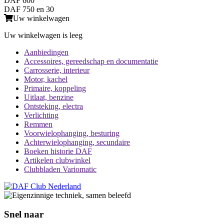
DAF 600
DAF 750 en 30
Uw winkelwagen
Uw winkelwagen is leeg
Aanbiedingen
Accessoires, gereedschap en documentatie
Carrosserie, interieur
Motor, kachel
Primaire, koppeling
Uitlaat, benzine
Ontsteking, electra
Verlichting
Remmen
Voorwielophanging, besturing
Achterwielophanging, secundaire
Boeken historie DAF
Artikelen clubwinkel
Clubbladen Variomatic
Snel naar