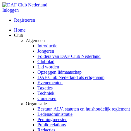
Inloggen
Registreren
Home
Club
Algemeen
Introductie
Jongeren
Folders van DAF Club Nederland
Clubblad
Lid worden
Opzeggen lidmaatschap
DAF Club Nederland als erfgenaam
Evenementen
Taxaties
Techniek
Cursussen
Organisatie
Bestuur, ALV, statuten en huishoudelijk reglement
Ledenadministratie
Penningmeester
Public relations
Redacties