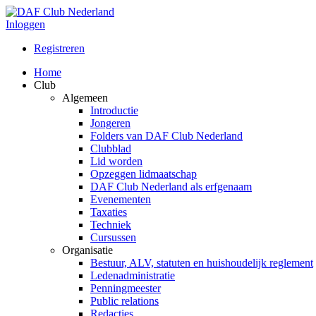
Inloggen
Registreren
Home
Club
Algemeen
Introductie
Jongeren
Folders van DAF Club Nederland
Clubblad
Lid worden
Opzeggen lidmaatschap
DAF Club Nederland als erfgenaam
Evenementen
Taxaties
Techniek
Cursussen
Organisatie
Bestuur, ALV, statuten en huishoudelijk reglement
Ledenadministratie
Penningmeester
Public relations
Redacties