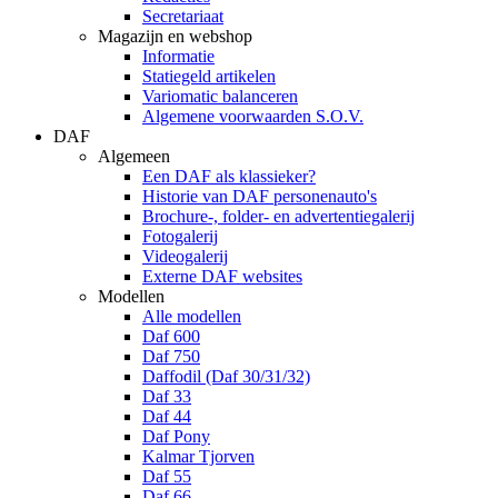
Secretariaat
Magazijn en webshop
Informatie
Statiegeld artikelen
Variomatic balanceren
Algemene voorwaarden S.O.V.
DAF
Algemeen
Een DAF als klassieker?
Historie van DAF personenauto's
Brochure-, folder- en advertentiegalerij
Fotogalerij
Videogalerij
Externe DAF websites
Modellen
Alle modellen
Daf 600
Daf 750
Daffodil (Daf 30/31/32)
Daf 33
Daf 44
Daf Pony
Kalmar Tjorven
Daf 55
Daf 66