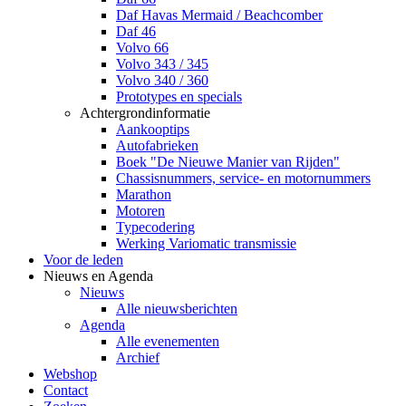
Daf Havas Mermaid / Beachcomber
Daf 46
Volvo 66
Volvo 343 / 345
Volvo 340 / 360
Prototypes en specials
Achtergrondinformatie
Aankooptips
Autofabrieken
Boek "De Nieuwe Manier van Rijden"
Chassisnummers, service- en motornummers
Marathon
Motoren
Typecodering
Werking Variomatic transmissie
Voor de leden
Nieuws en Agenda
Nieuws
Alle nieuwsberichten
Agenda
Alle evenementen
Archief
Webshop
Contact