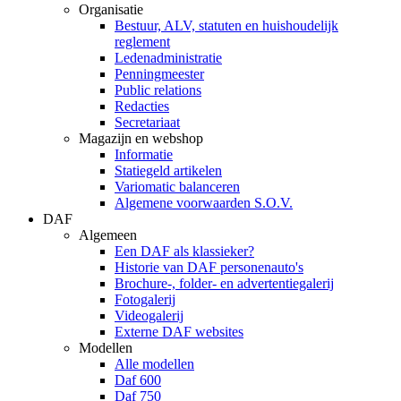
Organisatie
Bestuur, ALV, statuten en huishoudelijk
reglement
Ledenadministratie
Penningmeester
Public relations
Redacties
Secretariaat
Magazijn en webshop
Informatie
Statiegeld artikelen
Variomatic balanceren
Algemene voorwaarden S.O.V.
DAF
Algemeen
Een DAF als klassieker?
Historie van DAF personenauto's
Brochure-, folder- en advertentiegalerij
Fotogalerij
Videogalerij
Externe DAF websites
Modellen
Alle modellen
Daf 600
Daf 750