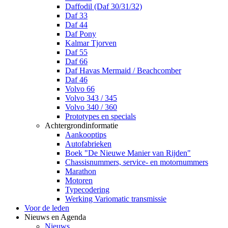
Daffodil (Daf 30/31/32)
Daf 33
Daf 44
Daf Pony
Kalmar Tjorven
Daf 55
Daf 66
Daf Havas Mermaid / Beachcomber
Daf 46
Volvo 66
Volvo 343 / 345
Volvo 340 / 360
Prototypes en specials
Achtergrondinformatie
Aankooptips
Autofabrieken
Boek "De Nieuwe Manier van Rijden"
Chassisnummers, service- en motornummers
Marathon
Motoren
Typecodering
Werking Variomatic transmissie
Voor de leden
Nieuws en Agenda
Nieuws