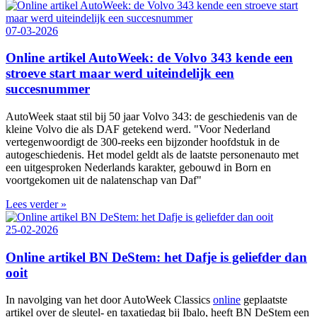
07-03-2026
Online artikel AutoWeek: de Volvo 343 kende een
stroeve start maar werd uiteindelijk een
succesnummer
AutoWeek staat stil bij 50 jaar Volvo 343: de geschiedenis van de
kleine Volvo die als DAF getekend werd. "Voor Nederland
vertegenwoordigt de 300‑reeks een bijzonder hoofdstuk in de
autogeschiedenis. Het model geldt als de laatste personenauto met
een uitgesproken Nederlands karakter, gebouwd in Born en
voortgekomen uit de nalatenschap van Daf"
Lees verder »
25-02-2026
Online artikel BN DeStem: het Dafje is geliefder dan
ooit
In navolging van het door AutoWeek Classics
online
geplaatste
artikel over de sleutel- en taxatiedag bij Ibalo, heeft BN DeStem een