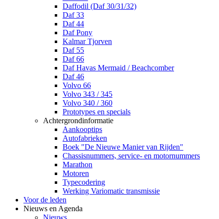
Daffodil (Daf 30/31/32)
Daf 33
Daf 44
Daf Pony
Kalmar Tjorven
Daf 55
Daf 66
Daf Havas Mermaid / Beachcomber
Daf 46
Volvo 66
Volvo 343 / 345
Volvo 340 / 360
Prototypes en specials
Achtergrondinformatie
Aankooptips
Autofabrieken
Boek "De Nieuwe Manier van Rijden"
Chassisnummers, service- en motornummers
Marathon
Motoren
Typecodering
Werking Variomatic transmissie
Voor de leden
Nieuws en Agenda
Nieuws