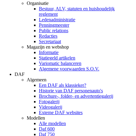
Organisatie
Bestuur, ALV, statuten en huishoudelijk
reglement
Ledenadministratie
Penningmeester
Public relations
Redacties
Secretariaat
Magazijn en webshop
Informatie
Statiegeld artikelen
Variomatic balanceren
Algemene voorwaarden S.O.V.
DAF
Algemeen
Een DAF als klassieker?
Historie van DAF personenauto's
Brochure-, folder- en advertentiegalerij
Fotogalerij
Videogalerij
Externe DAF websites
Modellen
Alle modellen
Daf 600
Daf 750