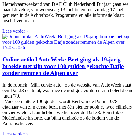
Hemelvaartweekend van DAF Club Nederland! Dit jaar gaan we
naar Lievelde, van woensdag 13 mei tot en met zondag 17 mei
genieten in de Achterhoek. Programma en alle informatie klaar:
inschrijven maar!
Lees verder »
15-03-2026
Online artikel AutoWeek: Bert ging als 19-jarig
broekie met zijn voor 100 gulden gekochte Dafje
zonder remmen de Alpen over
In de rubriek "Mijn eerste auto" op de website van AutoWeek staat
een Daf 33 centraal, waarmee de nodige avonturen zijn beleefd eind
jaren '70.
"Voor een luttele 100 gulden wordt Bert van de Pol in 1978
eigenaar van zijn eerste bezit met één pienter pookje, twee cilinders
en vier wielen. Dan hebben we het over de Daf 33. Een stukje
Nederlandse historie, dat bijna eindigde op de bodem van de
Adriatische zee."
Lees verder »