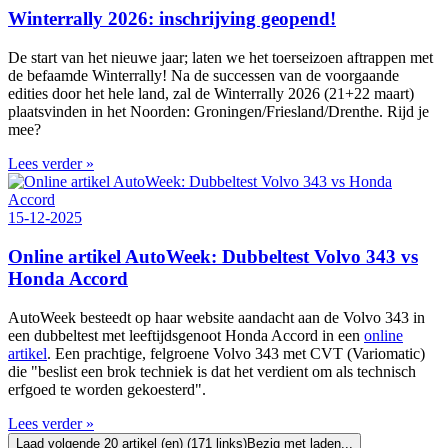
Winterrally 2026: inschrijving geopend!
De start van het nieuwe jaar; laten we het toerseizoen aftrappen met
de befaamde Winterrally! Na de successen van de voorgaande
edities door het hele land, zal de Winterrally 2026 (21+22 maart)
plaatsvinden in het Noorden: Groningen/Friesland/Drenthe. Rijd je
mee?
Lees verder »
15-12-2025
Online artikel AutoWeek: Dubbeltest Volvo 343 vs
Honda Accord
AutoWeek besteedt op haar website aandacht aan de Volvo 343 in
een dubbeltest met leeftijdsgenoot Honda Accord in een
online
artikel
. Een prachtige, felgroene Volvo 343 met CVT (Variomatic)
die "beslist een brok techniek is dat het verdient om als technisch
erfgoed te worden gekoesterd".
Lees verder »
Laad volgende 20 artikel (en) (171 links)
Bezig met laden...