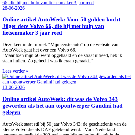
28-06-2026
Online artikel AutoWeek: Voor 50 gulden kocht
Jilger deze Volvo 66, die hij met hulp van
fietsenmaker 3 jaar reed
Deze keer in de rubriek "Mijn eerste auto" op de website van
AutoWeek gaat het over een Volvo 66.
"Maar toen mijn 66 werd opgehaald en de straat uitreed, heb ik
staan huilen. Zo gehecht was ik eraan geraakt.."
Lees verder »
13-06-2026
Online artikel AutoWeek: dit was de Volvo 343
geworden als het aan topontwerper Gandini had
gelegen
AutoWeek staat stil bij 50 jaar Volvo 343: de geschiedenis van de
kleine Volvo die als DAF getekend werd. "Voor Nederland
vertegenwoordigt de 300‑reeks een bijzonder hoofdstuk in de