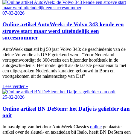
07-03-2026
Online artikel AutoWeek: de Volvo 343 kende een
stroeve start maar werd uiteindelijk een
succesnummer
AutoWeek staat stil bij 50 jaar Volvo 343: de geschiedenis van de
kleine Volvo die als DAF getekend werd. "Voor Nederland
vertegenwoordigt de 300‑reeks een bijzonder hoofdstuk in de
autogeschiedenis. Het model geldt als de laatste personenauto met
een uitgesproken Nederlands karakter, gebouwd in Born en
voortgekomen uit de nalatenschap van Daf"
Lees verder »
25-02-2026
Online artikel BN DeStem: het Dafje is geliefder dan
ooit
In navolging van het door AutoWeek Classics
online
geplaatste
artikel over de sleutel- en taxatiedag bij Ibalo, heeft BN DeStem een