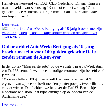
Hemelvaartweekend van DAF Club Nederland! Dit jaar gaan we
naar Lievelde, van woensdag 13 mei tot en met zondag 17 mei
genieten in de Achterhoek. Programma en alle informatie klaar:
inschrijven maar!
Lees verder »
15-03-2026
Online artikel AutoWeek: Bert ging als 19-jarig
broekie met zijn voor 100 gulden gekochte Dafje
zonder remmen de Alpen over
In de rubriek "Mijn eerste auto" op de website van AutoWeek staat
een Daf 33 centraal, waarmee de nodige avonturen zijn beleefd eind
jaren '70.
"Voor een luttele 100 gulden wordt Bert van de Pol in 1978
eigenaar van zijn eerste bezit met één pienter pookje, twee cilinders
en vier wielen. Dan hebben we het over de Daf 33. Een stukje
Nederlandse historie, dat bijna eindigde op de bodem van de
Adriatische zee."
Lees verder »