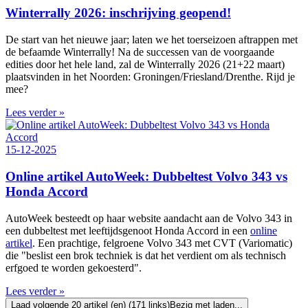
Winterrally 2026: inschrijving geopend!
De start van het nieuwe jaar; laten we het toerseizoen aftrappen met
de befaamde Winterrally! Na de successen van de voorgaande
edities door het hele land, zal de Winterrally 2026 (21+22 maart)
plaatsvinden in het Noorden: Groningen/Friesland/Drenthe. Rijd je
mee?
Lees verder »
15-12-2025
Online artikel AutoWeek: Dubbeltest Volvo 343 vs
Honda Accord
AutoWeek besteedt op haar website aandacht aan de Volvo 343 in
een dubbeltest met leeftijdsgenoot Honda Accord in een
online
artikel
. Een prachtige, felgroene Volvo 343 met CVT (Variomatic)
die "beslist een brok techniek is dat het verdient om als technisch
erfgoed te worden gekoesterd".
Lees verder »
Laad volgende 20 artikel (en) (171 links)
Bezig met laden...