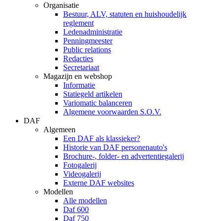
Organisatie
Bestuur, ALV, statuten en huishoudelijk
reglement
Ledenadministratie
Penningmeester
Public relations
Redacties
Secretariaat
Magazijn en webshop
Informatie
Statiegeld artikelen
Variomatic balanceren
Algemene voorwaarden S.O.V.
DAF
Algemeen
Een DAF als klassieker?
Historie van DAF personenauto's
Brochure-, folder- en advertentiegalerij
Fotogalerij
Videogalerij
Externe DAF websites
Modellen
Alle modellen
Daf 600
Daf 750