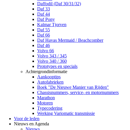
Daffodil (Daf 30/31/32)
Daf 33
Daf 44
Daf Pony
Kalmar Tjorven
Daf 55
Daf 66
Daf Havas Mermaid / Beachcomber
Daf 46
Volvo 66
Volvo 343 / 345
Volvo 340 / 360
Prototypes en specials
Achtergrondinformatie
Aankooptips
Autofabrieken
Boek "De Nieuwe Manier van Rijden"
Chassisnummers, service- en motornummers
Marathon
Motoren
Typecodering
Werking Variomatic transmissie
Voor de leden
Nieuws en Agenda
Nieuws