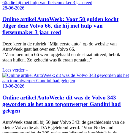
28-06-2026
Online artikel AutoWeek: Voor 50 gulden kocht
Jilger deze Volvo 66, die hij met hulp van
fietsenmaker 3 jaar reed
Deze keer in de rubriek "Mijn eerste auto" op de website van
AutoWeek gaat het over een Volvo 66.
"Maar toen mijn 66 werd opgehaald en de straat uitreed, heb ik
staan huilen. Zo gehecht was ik eraan geraakt.."
Lees verder »
13-06-2026
Online artikel AutoWeek: dit was de Volvo 343
geworden als het aan topontwerper Gandini had
gelegen
AutoWeek staat stil bij 50 jaar Volvo 343: de geschiedenis van de
kleine Volvo die als DAF getekend werd. "Voor Nederland
vertegenwoordigt de 300‑reeks een bijzonder hoofdstuk in de