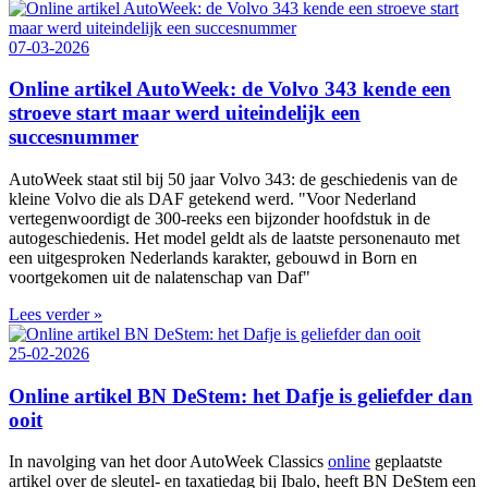
07-03-2026
Online artikel AutoWeek: de Volvo 343 kende een
stroeve start maar werd uiteindelijk een
succesnummer
AutoWeek staat stil bij 50 jaar Volvo 343: de geschiedenis van de
kleine Volvo die als DAF getekend werd. "Voor Nederland
vertegenwoordigt de 300‑reeks een bijzonder hoofdstuk in de
autogeschiedenis. Het model geldt als de laatste personenauto met
een uitgesproken Nederlands karakter, gebouwd in Born en
voortgekomen uit de nalatenschap van Daf"
Lees verder »
25-02-2026
Online artikel BN DeStem: het Dafje is geliefder dan
ooit
In navolging van het door AutoWeek Classics
online
geplaatste
artikel over de sleutel- en taxatiedag bij Ibalo, heeft BN DeStem een