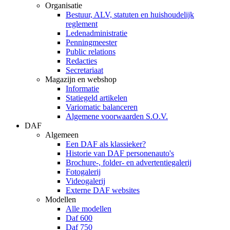
Organisatie
Bestuur, ALV, statuten en huishoudelijk
reglement
Ledenadministratie
Penningmeester
Public relations
Redacties
Secretariaat
Magazijn en webshop
Informatie
Statiegeld artikelen
Variomatic balanceren
Algemene voorwaarden S.O.V.
DAF
Algemeen
Een DAF als klassieker?
Historie van DAF personenauto's
Brochure-, folder- en advertentiegalerij
Fotogalerij
Videogalerij
Externe DAF websites
Modellen
Alle modellen
Daf 600
Daf 750