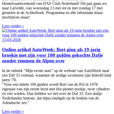
Hemelvaartweekend van DAF Club Nederland! Dit jaar gaan we
naar Lievelde, van woensdag 13 mei tot en met zondag 17 mei
genieten in de Achterhoek. Programma en alle informatie klaar:
inschrijven maar!
Lees verder »
15-03-2026
Online artikel AutoWeek: Bert ging als 19-jarig
broekie met zijn voor 100 gulden gekochte Dafje
zonder remmen de Alpen over
In de rubriek "Mijn eerste auto" op de website van AutoWeek staat
een Daf 33 centraal, waarmee de nodige avonturen zijn beleefd eind
jaren '70.
"Voor een luttele 100 gulden wordt Bert van de Pol in 1978
eigenaar van zijn eerste bezit met één pienter pookje, twee cilinders
en vier wielen. Dan hebben we het over de Daf 33. Een stukje
Nederlandse historie, dat bijna eindigde op de bodem van de
Adriatische zee."
Lees verder »