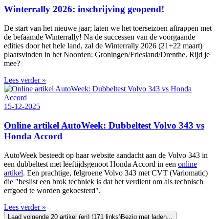
Winterrally 2026: inschrijving geopend!
De start van het nieuwe jaar; laten we het toerseizoen aftrappen met
de befaamde Winterrally! Na de successen van de voorgaande
edities door het hele land, zal de Winterrally 2026 (21+22 maart)
plaatsvinden in het Noorden: Groningen/Friesland/Drenthe. Rijd je
mee?
Lees verder »
15-12-2025
Online artikel AutoWeek: Dubbeltest Volvo 343 vs
Honda Accord
AutoWeek besteedt op haar website aandacht aan de Volvo 343 in
een dubbeltest met leeftijdsgenoot Honda Accord in een
online
artikel
. Een prachtige, felgroene Volvo 343 met CVT (Variomatic)
die "beslist een brok techniek is dat het verdient om als technisch
erfgoed te worden gekoesterd".
Lees verder »
Laad volgende 20 artikel (en) (171 links)
Bezig met laden...