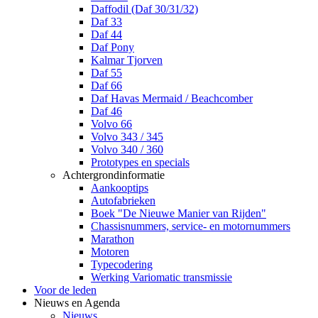
Daffodil (Daf 30/31/32)
Daf 33
Daf 44
Daf Pony
Kalmar Tjorven
Daf 55
Daf 66
Daf Havas Mermaid / Beachcomber
Daf 46
Volvo 66
Volvo 343 / 345
Volvo 340 / 360
Prototypes en specials
Achtergrondinformatie
Aankooptips
Autofabrieken
Boek "De Nieuwe Manier van Rijden"
Chassisnummers, service- en motornummers
Marathon
Motoren
Typecodering
Werking Variomatic transmissie
Voor de leden
Nieuws en Agenda
Nieuws