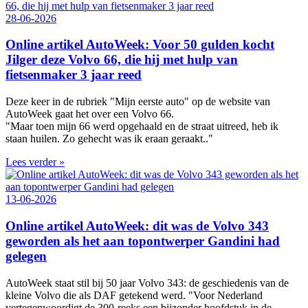
28-06-2026
Online artikel AutoWeek: Voor 50 gulden kocht
Jilger deze Volvo 66, die hij met hulp van
fietsenmaker 3 jaar reed
Deze keer in de rubriek "Mijn eerste auto" op de website van
AutoWeek gaat het over een Volvo 66.
"Maar toen mijn 66 werd opgehaald en de straat uitreed, heb ik
staan huilen. Zo gehecht was ik eraan geraakt.."
Lees verder »
13-06-2026
Online artikel AutoWeek: dit was de Volvo 343
geworden als het aan topontwerper Gandini had
gelegen
AutoWeek staat stil bij 50 jaar Volvo 343: de geschiedenis van de
kleine Volvo die als DAF getekend werd. "Voor Nederland
vertegenwoordigt de 300‑reeks een bijzonder hoofdstuk in de