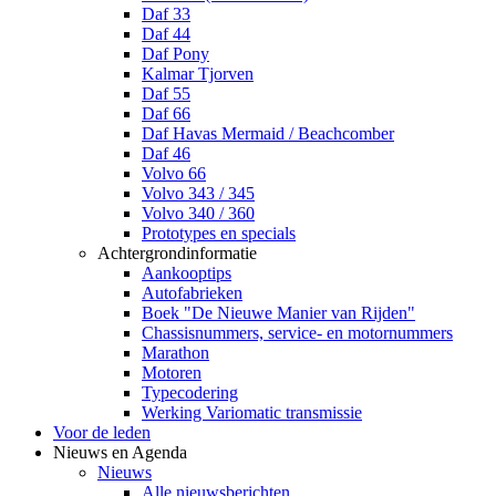
Daf 33
Daf 44
Daf Pony
Kalmar Tjorven
Daf 55
Daf 66
Daf Havas Mermaid / Beachcomber
Daf 46
Volvo 66
Volvo 343 / 345
Volvo 340 / 360
Prototypes en specials
Achtergrondinformatie
Aankooptips
Autofabrieken
Boek "De Nieuwe Manier van Rijden"
Chassisnummers, service- en motornummers
Marathon
Motoren
Typecodering
Werking Variomatic transmissie
Voor de leden
Nieuws en Agenda
Nieuws
Alle nieuwsberichten