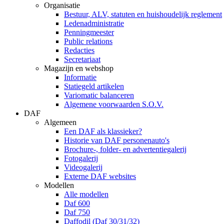
Organisatie
Bestuur, ALV, statuten en huishoudelijk reglement
Ledenadministratie
Penningmeester
Public relations
Redacties
Secretariaat
Magazijn en webshop
Informatie
Statiegeld artikelen
Variomatic balanceren
Algemene voorwaarden S.O.V.
DAF
Algemeen
Een DAF als klassieker?
Historie van DAF personenauto's
Brochure-, folder- en advertentiegalerij
Fotogalerij
Videogalerij
Externe DAF websites
Modellen
Alle modellen
Daf 600
Daf 750
Daffodil (Daf 30/31/32)