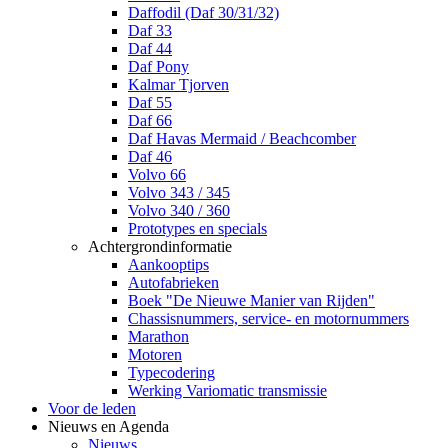
Daffodil (Daf 30/31/32)
Daf 33
Daf 44
Daf Pony
Kalmar Tjorven
Daf 55
Daf 66
Daf Havas Mermaid / Beachcomber
Daf 46
Volvo 66
Volvo 343 / 345
Volvo 340 / 360
Prototypes en specials
Achtergrondinformatie
Aankooptips
Autofabrieken
Boek "De Nieuwe Manier van Rijden"
Chassisnummers, service- en motornummers
Marathon
Motoren
Typecodering
Werking Variomatic transmissie
Voor de leden
Nieuws en Agenda
Nieuws