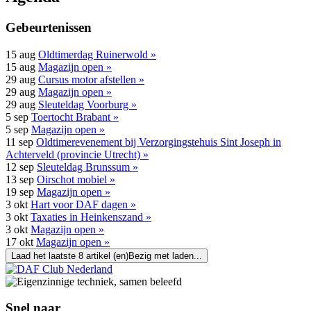
Gebeurtenissen
15
aug
Oldtimerdag Ruinerwold »
15
aug
Magazijn open »
29
aug
Cursus motor afstellen »
29
aug
Magazijn open »
29
aug
Sleuteldag Voorburg »
5
sep
Toertocht Brabant »
5
sep
Magazijn open »
11
sep
Oldtimerevenement bij Verzorgingstehuis Sint Joseph in
Achterveld (provincie Utrecht) »
12
sep
Sleuteldag Brunssum »
13
sep
Oirschot mobiel »
19
sep
Magazijn open »
3
okt
Hart voor DAF dagen »
3
okt
Taxaties in Heinkenszand »
3
okt
Magazijn open »
17
okt
Magazijn open »
Laad het laatste 8 artikel (en)
Bezig met laden...
Snel naar