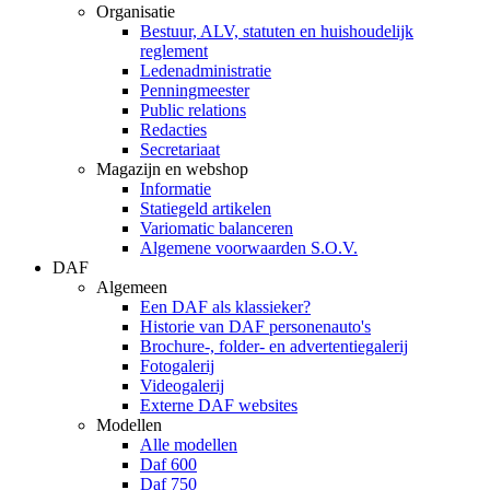
Organisatie
Bestuur, ALV, statuten en huishoudelijk
reglement
Ledenadministratie
Penningmeester
Public relations
Redacties
Secretariaat
Magazijn en webshop
Informatie
Statiegeld artikelen
Variomatic balanceren
Algemene voorwaarden S.O.V.
DAF
Algemeen
Een DAF als klassieker?
Historie van DAF personenauto's
Brochure-, folder- en advertentiegalerij
Fotogalerij
Videogalerij
Externe DAF websites
Modellen
Alle modellen
Daf 600
Daf 750