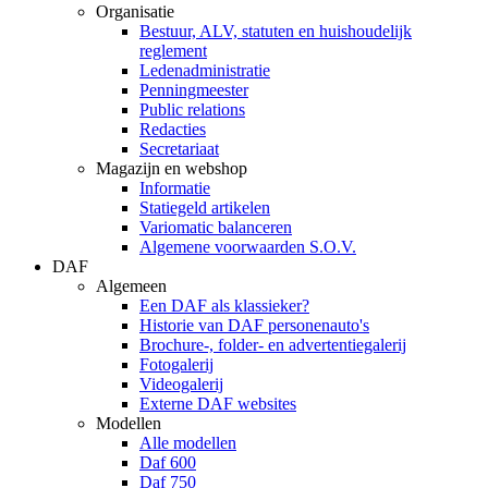
Organisatie
Bestuur, ALV, statuten en huishoudelijk
reglement
Ledenadministratie
Penningmeester
Public relations
Redacties
Secretariaat
Magazijn en webshop
Informatie
Statiegeld artikelen
Variomatic balanceren
Algemene voorwaarden S.O.V.
DAF
Algemeen
Een DAF als klassieker?
Historie van DAF personenauto's
Brochure-, folder- en advertentiegalerij
Fotogalerij
Videogalerij
Externe DAF websites
Modellen
Alle modellen
Daf 600
Daf 750