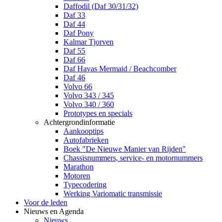
Daffodil (Daf 30/31/32)
Daf 33
Daf 44
Daf Pony
Kalmar Tjorven
Daf 55
Daf 66
Daf Havas Mermaid / Beachcomber
Daf 46
Volvo 66
Volvo 343 / 345
Volvo 340 / 360
Prototypes en specials
Achtergrondinformatie
Aankooptips
Autofabrieken
Boek "De Nieuwe Manier van Rijden"
Chassisnummers, service- en motornummers
Marathon
Motoren
Typecodering
Werking Variomatic transmissie
Voor de leden
Nieuws en Agenda
Nieuws