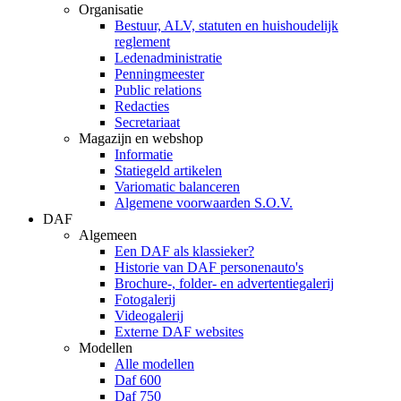
Organisatie
Bestuur, ALV, statuten en huishoudelijk
reglement
Ledenadministratie
Penningmeester
Public relations
Redacties
Secretariaat
Magazijn en webshop
Informatie
Statiegeld artikelen
Variomatic balanceren
Algemene voorwaarden S.O.V.
DAF
Algemeen
Een DAF als klassieker?
Historie van DAF personenauto's
Brochure-, folder- en advertentiegalerij
Fotogalerij
Videogalerij
Externe DAF websites
Modellen
Alle modellen
Daf 600
Daf 750