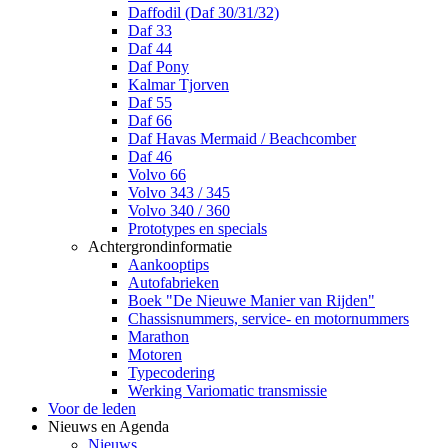
Daffodil (Daf 30/31/32)
Daf 33
Daf 44
Daf Pony
Kalmar Tjorven
Daf 55
Daf 66
Daf Havas Mermaid / Beachcomber
Daf 46
Volvo 66
Volvo 343 / 345
Volvo 340 / 360
Prototypes en specials
Achtergrondinformatie
Aankooptips
Autofabrieken
Boek "De Nieuwe Manier van Rijden"
Chassisnummers, service- en motornummers
Marathon
Motoren
Typecodering
Werking Variomatic transmissie
Voor de leden
Nieuws en Agenda
Nieuws