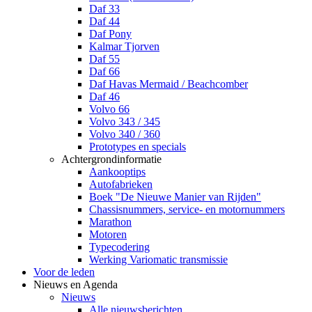
Daf 33
Daf 44
Daf Pony
Kalmar Tjorven
Daf 55
Daf 66
Daf Havas Mermaid / Beachcomber
Daf 46
Volvo 66
Volvo 343 / 345
Volvo 340 / 360
Prototypes en specials
Achtergrondinformatie
Aankooptips
Autofabrieken
Boek "De Nieuwe Manier van Rijden"
Chassisnummers, service- en motornummers
Marathon
Motoren
Typecodering
Werking Variomatic transmissie
Voor de leden
Nieuws en Agenda
Nieuws
Alle nieuwsberichten