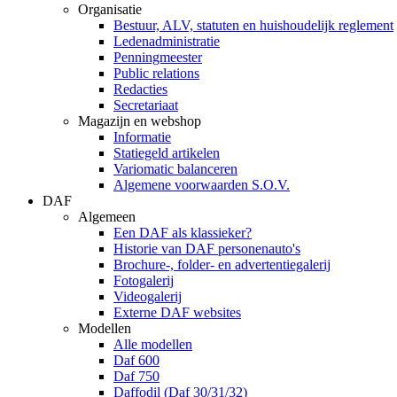
Organisatie
Bestuur, ALV, statuten en huishoudelijk reglement
Ledenadministratie
Penningmeester
Public relations
Redacties
Secretariaat
Magazijn en webshop
Informatie
Statiegeld artikelen
Variomatic balanceren
Algemene voorwaarden S.O.V.
DAF
Algemeen
Een DAF als klassieker?
Historie van DAF personenauto's
Brochure-, folder- en advertentiegalerij
Fotogalerij
Videogalerij
Externe DAF websites
Modellen
Alle modellen
Daf 600
Daf 750
Daffodil (Daf 30/31/32)