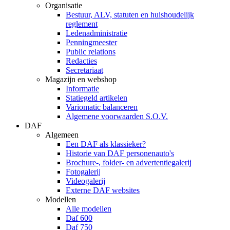
Organisatie
Bestuur, ALV, statuten en huishoudelijk
reglement
Ledenadministratie
Penningmeester
Public relations
Redacties
Secretariaat
Magazijn en webshop
Informatie
Statiegeld artikelen
Variomatic balanceren
Algemene voorwaarden S.O.V.
DAF
Algemeen
Een DAF als klassieker?
Historie van DAF personenauto's
Brochure-, folder- en advertentiegalerij
Fotogalerij
Videogalerij
Externe DAF websites
Modellen
Alle modellen
Daf 600
Daf 750