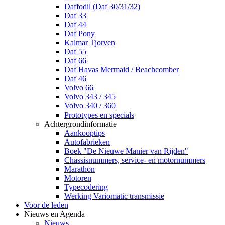
Daffodil (Daf 30/31/32)
Daf 33
Daf 44
Daf Pony
Kalmar Tjorven
Daf 55
Daf 66
Daf Havas Mermaid / Beachcomber
Daf 46
Volvo 66
Volvo 343 / 345
Volvo 340 / 360
Prototypes en specials
Achtergrondinformatie
Aankooptips
Autofabrieken
Boek "De Nieuwe Manier van Rijden"
Chassisnummers, service- en motornummers
Marathon
Motoren
Typecodering
Werking Variomatic transmissie
Voor de leden
Nieuws en Agenda
Nieuws