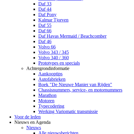
Daf 33
Daf 44
Daf Pony
Kalmar Tjorven
Daf 55
Daf 66
Daf Havas Mermaid / Beachcomber
Daf 46
Volvo 66
Volvo 343 / 345
Volvo 340 / 360
Prototypes en specials
Achtergrondinformatie
Aankooptips
Autofabrieken
Boek "De Nieuwe Manier van Rijden"
Chassisnummers, service- en motornummers
Marathon
Motoren
Typecodering
Werking Variomatic transmissie
Voor de leden
Nieuws en Agenda
Nieuws
Alle nieuwsberichten