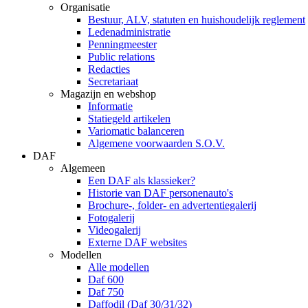
Organisatie
Bestuur, ALV, statuten en huishoudelijk reglement
Ledenadministratie
Penningmeester
Public relations
Redacties
Secretariaat
Magazijn en webshop
Informatie
Statiegeld artikelen
Variomatic balanceren
Algemene voorwaarden S.O.V.
DAF
Algemeen
Een DAF als klassieker?
Historie van DAF personenauto's
Brochure-, folder- en advertentiegalerij
Fotogalerij
Videogalerij
Externe DAF websites
Modellen
Alle modellen
Daf 600
Daf 750
Daffodil (Daf 30/31/32)