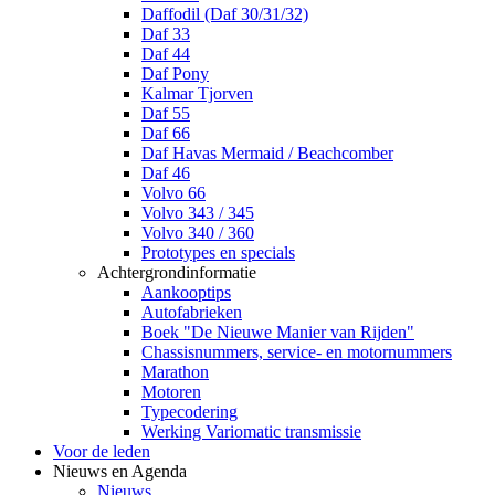
Daffodil (Daf 30/31/32)
Daf 33
Daf 44
Daf Pony
Kalmar Tjorven
Daf 55
Daf 66
Daf Havas Mermaid / Beachcomber
Daf 46
Volvo 66
Volvo 343 / 345
Volvo 340 / 360
Prototypes en specials
Achtergrondinformatie
Aankooptips
Autofabrieken
Boek "De Nieuwe Manier van Rijden"
Chassisnummers, service- en motornummers
Marathon
Motoren
Typecodering
Werking Variomatic transmissie
Voor de leden
Nieuws en Agenda
Nieuws