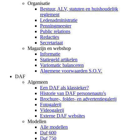
Organisatie
Bestuur, ALV, statuten en huishoudelijk
reglement
Ledenadministratie
Penningmeester
Public relations
Redacties
Secretariaat
Magazijn en webshop
Informatie
Statiegeld artikelen
Variomatic balanceren
Algemene voorwaarden S.O.V.
DAF
Algemeen
Een DAF als klassieker?
Historie van DAF personenauto's
Brochure-, folder- en advertentiegalerij
Fotogalerij
Videogalerij
Externe DAF websites
Modellen
Alle modellen
Daf 600
Daf 750