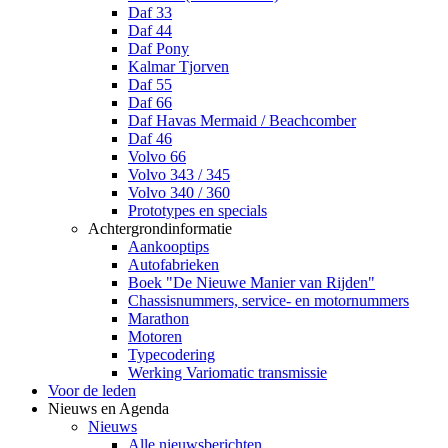
Daf 33
Daf 44
Daf Pony
Kalmar Tjorven
Daf 55
Daf 66
Daf Havas Mermaid / Beachcomber
Daf 46
Volvo 66
Volvo 343 / 345
Volvo 340 / 360
Prototypes en specials
Achtergrondinformatie
Aankooptips
Autofabrieken
Boek "De Nieuwe Manier van Rijden"
Chassisnummers, service- en motornummers
Marathon
Motoren
Typecodering
Werking Variomatic transmissie
Voor de leden
Nieuws en Agenda
Nieuws
Alle nieuwsberichten