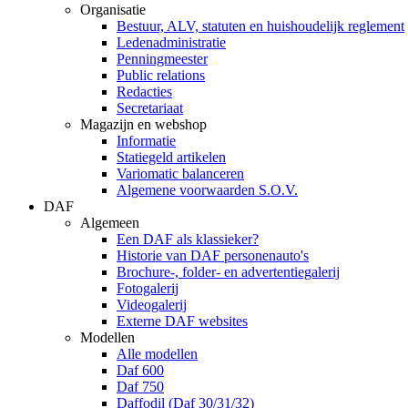
Organisatie
Bestuur, ALV, statuten en huishoudelijk reglement
Ledenadministratie
Penningmeester
Public relations
Redacties
Secretariaat
Magazijn en webshop
Informatie
Statiegeld artikelen
Variomatic balanceren
Algemene voorwaarden S.O.V.
DAF
Algemeen
Een DAF als klassieker?
Historie van DAF personenauto's
Brochure-, folder- en advertentiegalerij
Fotogalerij
Videogalerij
Externe DAF websites
Modellen
Alle modellen
Daf 600
Daf 750
Daffodil (Daf 30/31/32)