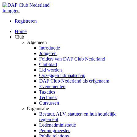
Inloggen
Registreren
Home
Club
Algemeen
Introductie
Jongeren
Folders van DAF Club Nederland
Clubblad
Lid worden
Opzeggen lidmaatschap
DAF Club Nederland als erfgenaam
Evenementen
Taxaties
Techniek
Cursussen
Organisatie
Bestuur, ALV, statuten en huishoudelijk
reglement
Ledenadministratie
Penningmeester
Public relations