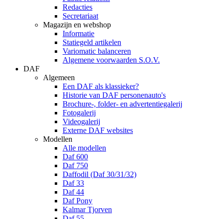
Redacties
Secretariaat
Magazijn en webshop
Informatie
Statiegeld artikelen
Variomatic balanceren
Algemene voorwaarden S.O.V.
DAF
Algemeen
Een DAF als klassieker?
Historie van DAF personenauto's
Brochure-, folder- en advertentiegalerij
Fotogalerij
Videogalerij
Externe DAF websites
Modellen
Alle modellen
Daf 600
Daf 750
Daffodil (Daf 30/31/32)
Daf 33
Daf 44
Daf Pony
Kalmar Tjorven
Daf 55