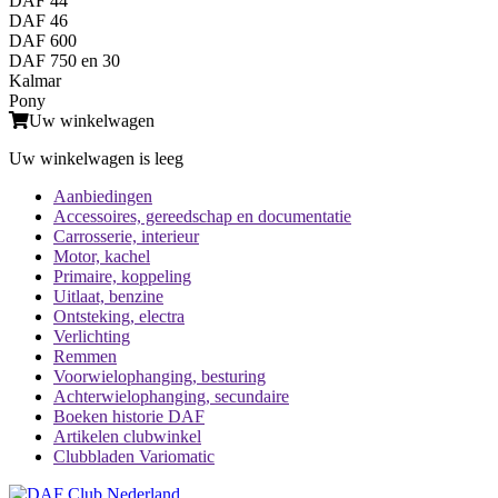
DAF 44
DAF 46
DAF 600
DAF 750 en 30
Kalmar
Pony
Uw winkelwagen
Uw winkelwagen is leeg
Aanbiedingen
Accessoires, gereedschap en documentatie
Carrosserie, interieur
Motor, kachel
Primaire, koppeling
Uitlaat, benzine
Ontsteking, electra
Verlichting
Remmen
Voorwielophanging, besturing
Achterwielophanging, secundaire
Boeken historie DAF
Artikelen clubwinkel
Clubbladen Variomatic