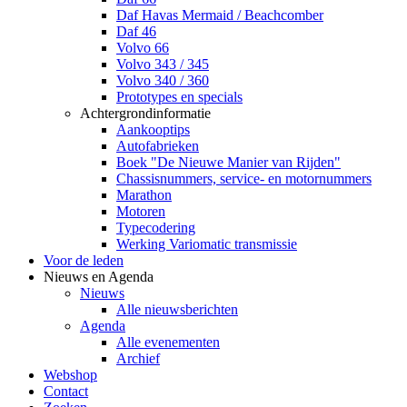
Daf Havas Mermaid / Beachcomber
Daf 46
Volvo 66
Volvo 343 / 345
Volvo 340 / 360
Prototypes en specials
Achtergrondinformatie
Aankooptips
Autofabrieken
Boek "De Nieuwe Manier van Rijden"
Chassisnummers, service- en motornummers
Marathon
Motoren
Typecodering
Werking Variomatic transmissie
Voor de leden
Nieuws en Agenda
Nieuws
Alle nieuwsberichten
Agenda
Alle evenementen
Archief
Webshop
Contact