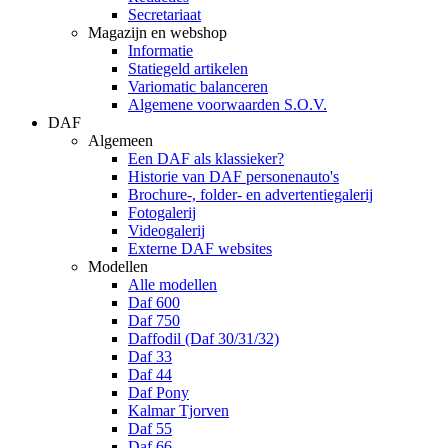
Secretariaat
Magazijn en webshop
Informatie
Statiegeld artikelen
Variomatic balanceren
Algemene voorwaarden S.O.V.
DAF
Algemeen
Een DAF als klassieker?
Historie van DAF personenauto's
Brochure-, folder- en advertentiegalerij
Fotogalerij
Videogalerij
Externe DAF websites
Modellen
Alle modellen
Daf 600
Daf 750
Daffodil (Daf 30/31/32)
Daf 33
Daf 44
Daf Pony
Kalmar Tjorven
Daf 55
Daf 66