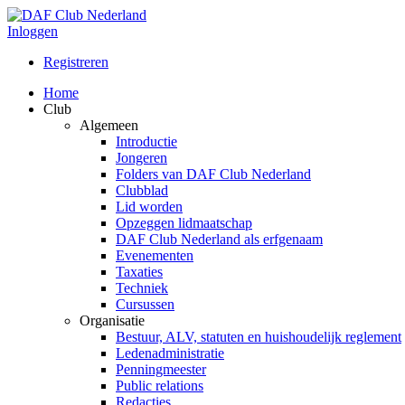
Inloggen
Registreren
Home
Club
Algemeen
Introductie
Jongeren
Folders van DAF Club Nederland
Clubblad
Lid worden
Opzeggen lidmaatschap
DAF Club Nederland als erfgenaam
Evenementen
Taxaties
Techniek
Cursussen
Organisatie
Bestuur, ALV, statuten en huishoudelijk reglement
Ledenadministratie
Penningmeester
Public relations
Redacties